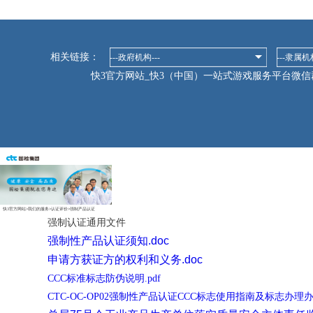
相关链接：
---政府机构---
---隶属机构
快3官方网站_快3（中国）一站式游戏服务平台微信
快3官方网站
>
我们的服务
>
认证评价
>
强制产品认证
强制认证通用文件
强制性产品认证须知.doc
申请方获证方的权利和义务.doc
CCC标准标志防伪说明.pdf
CTC-OC-OP02强制性产品认证CCC标志使用指南及标志办理办法20