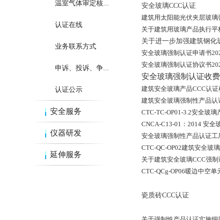
温室气体审定核...
安全玻璃CCC认证
建筑用太阳能光伏夹层玻璃强
认证在线
关于建筑用玻璃产品执行平板
关于进一步加强建筑钢化
业务联系方式
安全玻璃强制认证申请书2024.9.2
安全玻璃强制认证协议书20220
申诉、投诉、争...
安全玻璃强制认证收费管理办
建筑安全玻璃产品CCC认证检
认证公示
建筑安全玻璃强制性产品认证“快
安全服务
CTC-TC-OP01-3.2安全玻
CNCA-C13-01：2014
仪器研发
安全玻璃强制性产品认证工厂检测
CTC-QC-OP02建筑安全
延伸服务
关于建筑安全玻璃CCC强制认证证
CTC-QCg-OP06暖边中空单
瓷质砖CCC认证
关于强制性产品认证实施细则瓷质