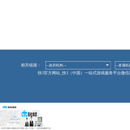
相关链接：
---政府机构---
---隶属机构
快3官方网站_快3（中国）一站式游戏服务平台微信
快3官方网站
>
图视快3官方网站_快3（中国）一站式游戏服务平台