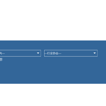
---
---行业协会---
群