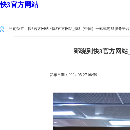
快3官方网站
当前位置：
快3官方网站
>
快3官方网站_快3（中国）一站式游戏服务平台
郅晓到快3官方网站
发布日期：2024-05-27 08:59