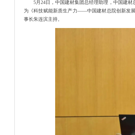
5月24日，中国建材集团总经理助理，中国建材
为《科技赋能新质生产力——中国建材总院创新发展
事长朱连滨主持。