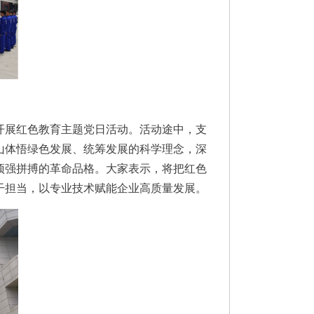
开展红色教育主题党日活动。活动途中，支
山体悟绿色发展、统筹发展的科学理念，深
顽强拼搏的革命品格。大家表示，将把红色
干担当，以专业技术赋能企业高质量发展。