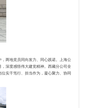
中，两地党员同向发力、同心践诺。上海公
月，深度感悟伟大建党精神。西藏分公司全
岗位实干笃行、担当作为，凝心聚力、协同