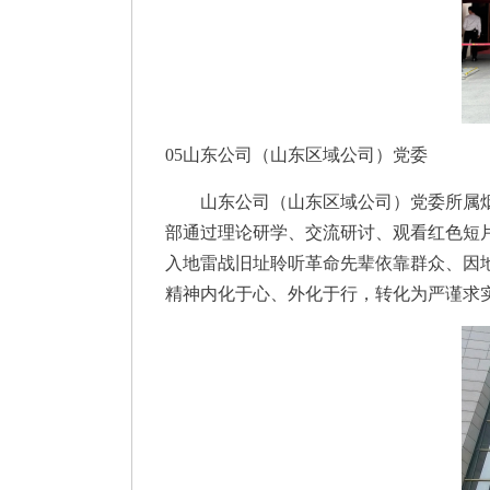
05山东公司（山东区域公司）党委
山东公司（山东区域公司）党委所属
部通过理论研学、交流研讨、观看红色短
入地雷战旧址聆听革命先辈依靠群众、因
精神内化于心、外化于行，转化为严谨求