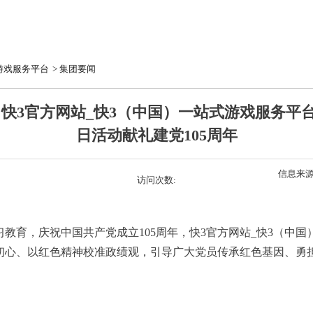
游戏服务平台
>
集团要闻
丨快3官方网站_快3（中国）一站式游戏服务平
日活动献礼建党105周年
信息来源
访问次数:
教育，庆祝中国共产党成立105周年，快3官方网站_快3（中
初心、以红色精神校准政绩观，引导广大党员传承红色基因、勇