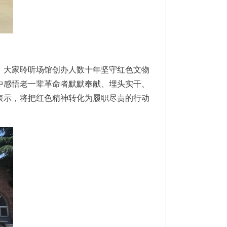
，大家聆听场馆创办人数十年坚守红色文物
中感悟老一辈革命者默默奉献、埋头实干、
表示，将把红色精神转化为履职尽责的行动