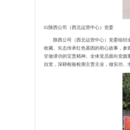
02陕西公司（西北运营中心）党委
陕西公司（西北运营中心）党委组织
收藏、矢志传承红色基因的初心故事，参
甘做潜功的宝贵精神。全体党员面向党旗
自觉，深耕检验检测主责主业，做实功、